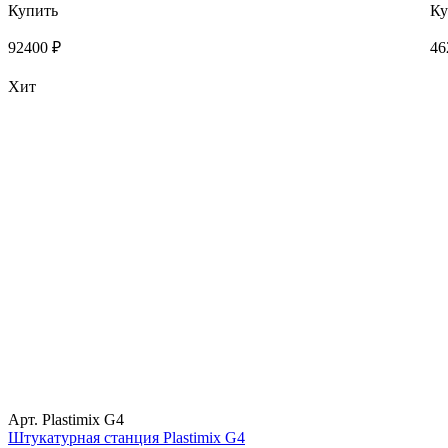
Купить
Ку
92400 ₽
46
Хит
Арт. Plastimix G4
Штукатурная станция Plastimix G4