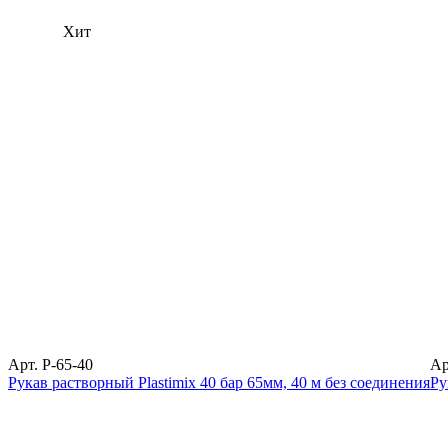
Хит
Арт. P-65-40
Ар
Рукав растворный Plastimix 40 бар 65мм, 40 м без соединения
Ру