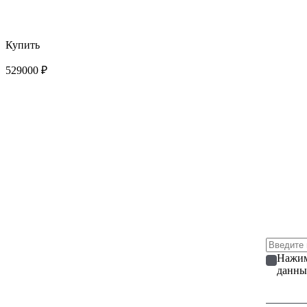
Купить
529000 ₽
Нажим
данны