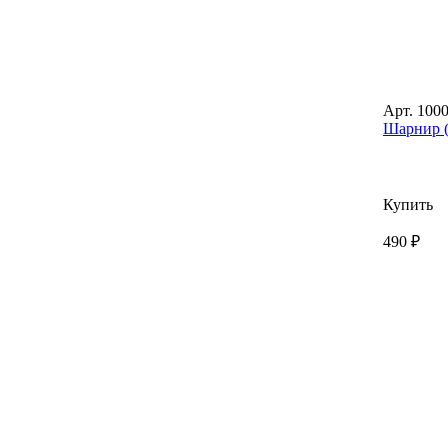
Арт. 100
Шарнир (
Купить
490 ₽