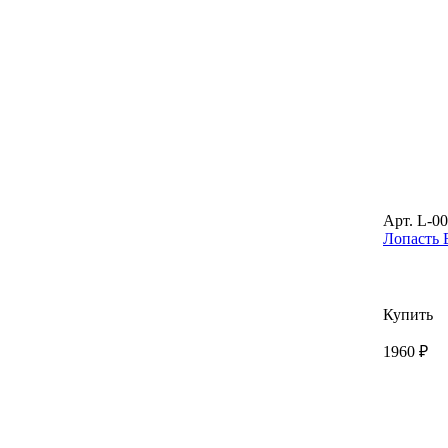
Арт. L-0
Лопасть 
Купить
1960 ₽