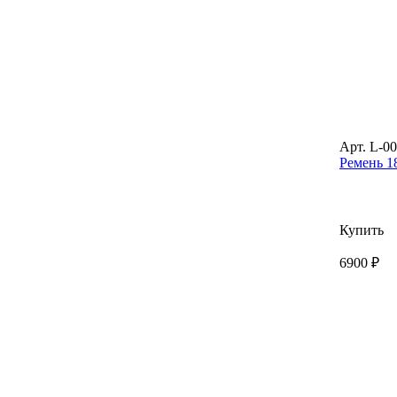
Арт. L-0
Ремень 18
Купить
6900 ₽