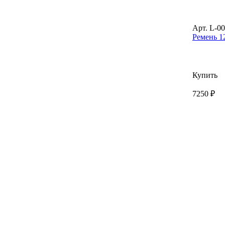
Арт. L-0
Ремень 12
Купить
7250 ₽