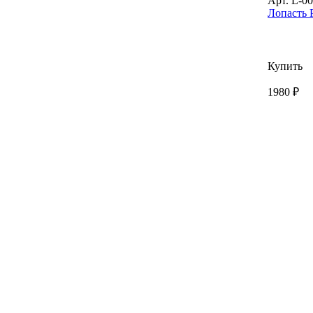
Арт. L-0
Лопасть 
Купить
1980 ₽