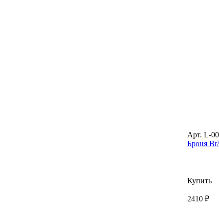
Арт. L-0
Броня Br
Купить
2410 ₽