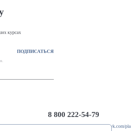
у
ших курсах
ПОДПИСАТЬСЯ
х.
8 800 222-54-79
@Plastimix
vk.com/pla