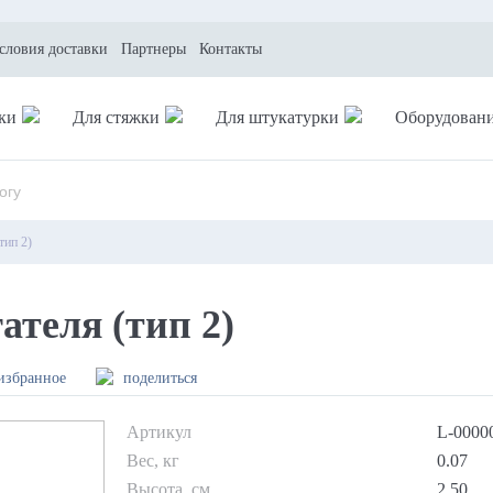
условия доставки
Партнеры
Контакты
ки
Для стяжки
Для штукатурки
Оборудован
тип 2)
теля (тип 2)
избранное
поделиться
Артикул
L-0000
Вес, кг
0.07
Высота, см
2.50