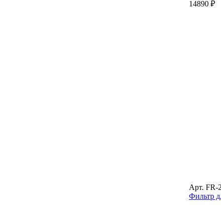
14890 ₽
Арт. FR-
Фильтр д