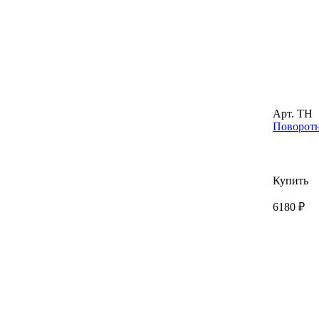
Арт. TH
Поворот
Купить
6180 ₽