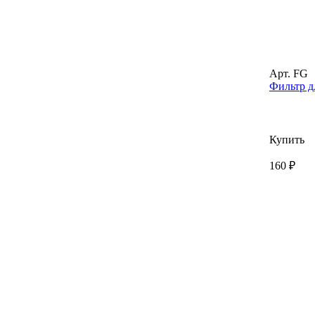
Арт. FG
Фильтр д
Купить
160 ₽