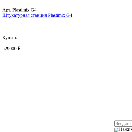
Арт. Plastimix G4
Штукатурная станция Plastimix G4
Купить
529000 ₽
Нажим